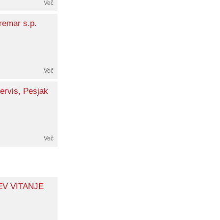
Več
remar s.p.
Več
ervis, Pesjak
Več
V VITANJE