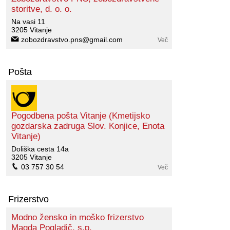
storitve, d. o. o.
Na vasi 11
3205 Vitanje
zobozdravstvo.pns@gmail.com
Več
Pošta
Pogodbena pošta Vitanje (Kmetijsko
gozdarska zadruga Slov. Konjice, Enota
Vitanje)
Doliška cesta 14a
3205 Vitanje
03 757 30 54
Več
Frizerstvo
Modno žensko in moško frizerstvo
Magda Pogladič, s.p.