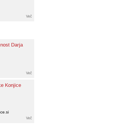
Več
nost Darja
Več
e Konjice
ce.si
Več