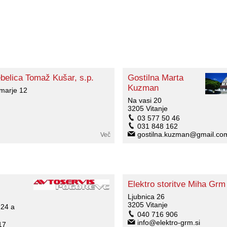
belica Tomaž Kušar, s.p.
Gostilna Marta
Kuzman
marje 12
Na vasi 20
3205 Vitanje
03 577 50 46
031 848 162
gostilna.kuzman@gmail.co
Več
Elektro storitve Miha Grm 
Ljubnica 26
3205 Vitanje
 24 a
040 716 906
info@elektro-grm.si
17