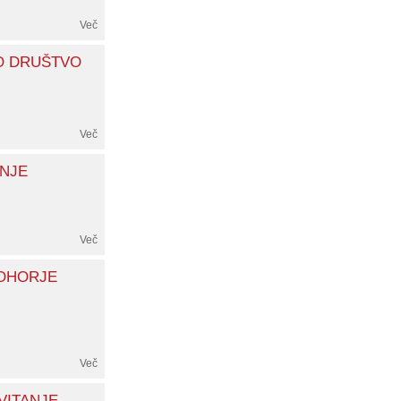
Več
O DRUŠTVO
Več
NJE
Več
OHORJE
Več
VITANJE