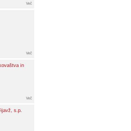
Več
Več
kovaštva in
Več
javž, s.p.