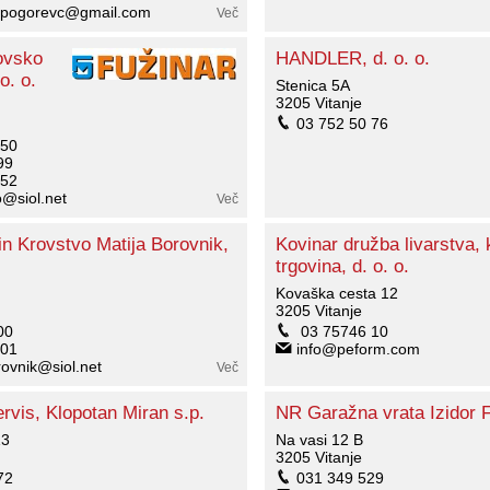
s.pogorevc@gmail.com
Več
ovsko
HANDLER, d. o. o.
o. o.
Stenica 5A
3205 Vitanje
03 752 50 76
 50
99
 52
o@siol.net
Več
in Krovstvo Matija Borovnik,
Kovinar družba livarstva, 
trgovina, d. o. o.
Kovaška cesta 12
3205 Vitanje
00
03 75746 10
 01
info@peform.com
ovnik@siol.net
Več
rvis, Klopotan Miran s.p.
NR Garažna vrata Izidor Fi
13
Na vasi 12 B
3205 Vitanje
72
031 349 529