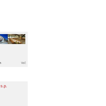
m
Več
s.p.