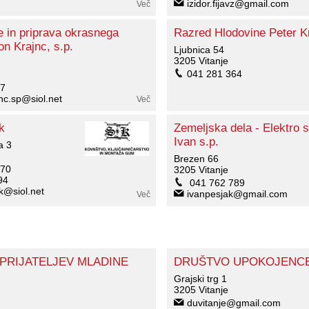
izidor.fijavz@gmail.com
Več
e in priprava okrasnega
Razred Hlodovine Peter K
n Krajnc, s.p.
Ljubnica 54
3205 Vitanje
041 281 364
7
nc.sp@siol.net
Več
k
Zemeljska dela - Elektro s
Ivan s.p.
a 3
Brezen 66
 70
3205 Vitanje
94
041 762 789
ek@siol.net
ivanpesjak@gmail.com
Več
PRIJATELJEV MLADINE
DRUŠTVO UPOKOJENCE
Grajski trg 1
3205 Vitanje
duvitanje@gmail.com