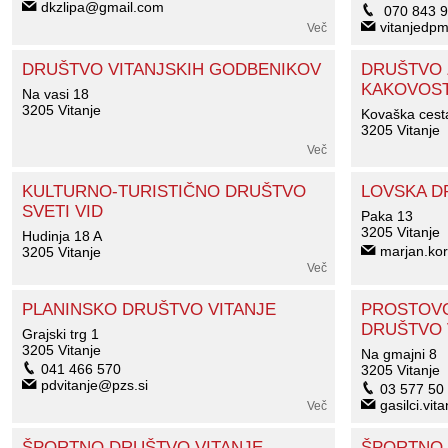
dkzlipa@gmail.com
070 843 
vitanjedp
Več
DRUŠTVO VITANJSKIH GODBENIKOV
DRUŠTVO 
KAKOVOSTI
Na vasi 18
3205 Vitanje
Kovaška cest
3205 Vitanje
Več
KULTURNO-TURISTIČNO DRUŠTVO
LOVSKA D
SVETI VID
Paka 13
3205 Vitanje
Hudinja 18 A
marjan.ko
3205 Vitanje
Več
PLANINSKO DRUŠTVO VITANJE
PROSTOVO
DRUŠTVO 
Grajski trg 1
3205 Vitanje
Na gmajni 8
041 466 570
3205 Vitanje
pdvitanje@pzs.si
03 577 50
gasilci.vi
Več
ŠPORTNO DRUŠTVO VITANJE
ŠPORTNO 