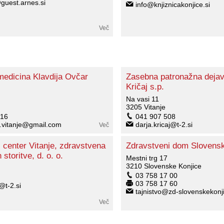
guest.arnes.si
info@knjiznicakonjice.si
Več
medicina Klavdija Ovčar
Zasebna patronažna dejav
Kričaj s.p.
Na vasi 11
3205 Vitanje
 16
041 907 508
.vitanje@gmail.com
darja.kricaj@t-2.si
Več
 center Vitanje, zdravstvena
Zdravstveni dom Slovensk
 storitve, d. o. o.
Mestni trg 17
3210 Slovenske Konjice
03 758 17 00
03 758 17 60
@t-2.si
tajnistvo@zd-slovenskekonji
Več