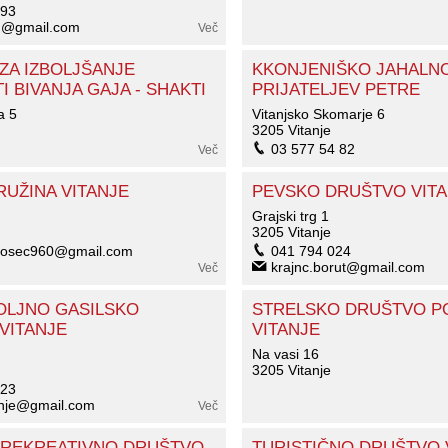
993
m@gmail.com
Več
ZA IZBOLJŠANJE
KKONJENIŠKO JAHALN
 BIVANJA GAJA - SHAKTI
PRIJATELJEV PETRE
a 5
Vitanjsko Skomarje 6
3205 Vitanje
03 577 54 82
Več
RUŽINA VITANJE
PEVSKO DRUŠTVO VITA
Grajski trg 1
3205 Vitanje
rosec960@gmail.com
041 794 024
krajnc.borut@gmail.com
Več
LJNO GASILSKO
STRELSKO DRUŠTVO P
VITANJE
VITANJE
Na vasi 16
3205 Vitanje
 23
tanje@gmail.com
Več
REKREATIVNO DRUŠTVO
TURISTIČNO DRUŠTVO 