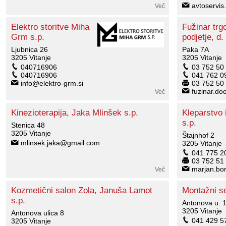
avtoservi
Več
Elektro storitve Miha
Fužinar trg
Grm s.p.
podjetje, d. 
Ljubnica 26
Paka 7A
3205 Vitanje
3205 Vitanje
040716906
03 752 50
040716906
041 762 0
info@elektro-grm.si
03 752 50
fuzinar.do
Več
Kinezioterapija, Jaka Mlinšek s.p.
Kleparstvo 
s.p.
Stenica 48
3205 Vitanje
Štajnhof 2
mlinsek.jaka@gmail.com
3205 Vitanje
041 775 2
03 752 51
marjan.bor
Več
Kozmetični salon Zola, Januša Lamot
Montažni se
s.p.
Antonova u. 
3205 Vitanje
Antonova ulica 8
041 429 5
3205 Vitanje