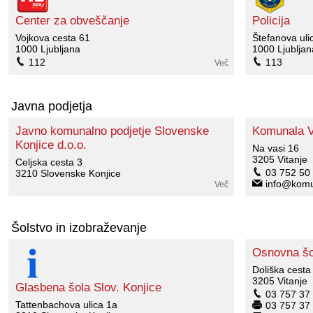
Načrt integritete
Občinski predpisi
Center za obveščanje
Policija
Vojkova cesta 61
Štefanova uli
1000 Ljubljana
1000 Ljubljan
Proračuni občine
112
113
Več
Občinski časopis
Javna podjetja
Projekti in investicije
Javno komunalno podjetje Slovenske
Komunala Vi
Konjice d.o.o.
Na vasi 16
Lokalne volitve 2026
3205 Vitanje
Celjska cesta 3
03 752 50
3210 Slovenske Konjice
info@komun
Več
Šolstvo in izobraževanje
Osnovna šol
Doliška cesta
3205 Vitanje
Glasbena šola Slov. Konjice
03 757 37
Tattenbachova ulica 1a
03 757 37