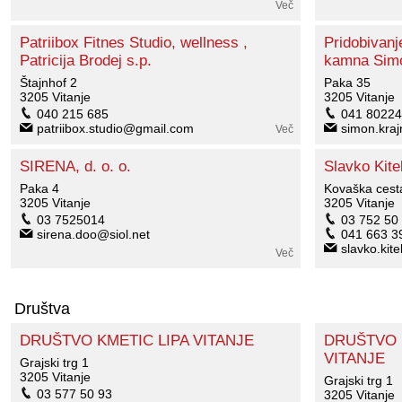
Več
Patriibox Fitnes Studio, wellness ,
Pridobivanj
Patricija Brodej s.p.
kamna Simo
Štajnhof 2
Paka 35
3205 Vitanje
3205 Vitanje
040 215 685
041 80224
patriibox.studio@gmail.com
simon.kraj
Več
SIRENA, d. o. o.
Slavko Kite
Paka 4
Kovaška cest
3205 Vitanje
3205 Vitanje
03 7525014
03 752 50
sirena.doo@siol.net
041 663 3
slavko.kit
Več
Društva
DRUŠTVO KMETIC LIPA VITANJE
DRUŠTVO 
VITANJE
Grajski trg 1
3205 Vitanje
Grajski trg 1
03 577 50 93
3205 Vitanje