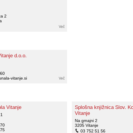
ca 2
a
Več
tanje d.o.o.
 60
ala-vitanje.si
Več
a Vitanje
Splošna knjižnica Slov. Ko
Vitanje
 1
Na gmajni 2
 70
3205 Vitanje
 75
03 752 51 56