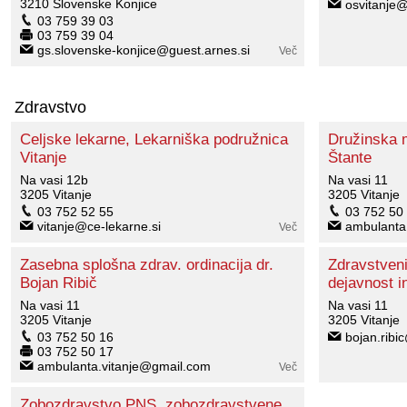
3210 Slovenske Konjice
osvitanje@
03 759 39 03
03 759 39 04
gs.slovenske-konjice@guest.arnes.si
Več
Zdravstvo
Celjske lekarne, Lekarniška podružnica
Družinska 
Vitanje
Štante
Na vasi 12b
Na vasi 11
3205 Vitanje
3205 Vitanje
03 752 52 55
03 752 50
vitanje@ce-lekarne.si
ambulanta
Več
Zasebna splošna zdrav. ordinacija dr.
Zdravstveni
Bojan Ribič
dejavnost in
Na vasi 11
Na vasi 11
3205 Vitanje
3205 Vitanje
03 752 50 16
bojan.ribic
03 752 50 17
ambulanta.vitanje@gmail.com
Več
Zobozdravstvo PNS, zobozdravstvene